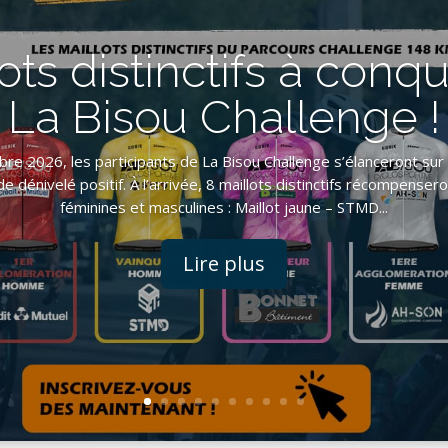
ots distinctifs à conqu
La Bisou Challenge !
e 2026, les participants de La Bisou Challenge s’élanceront sur
 dénivelé positif. À l’arrivée, 8 maillots distinctifs récompense
féminines et masculines : Maillot jaune – STMD...
Lire plus