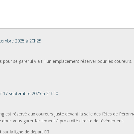
ptembre 2025 à 20h25
pour se garer .il y a t il un emplacement réserver pour les coureurs.
ur 17 septembre 2025 à 21h20
ng est réservé aux coureurs juste devant la salle des fêtes de Péronnas
 donc vous garer facilement à proximité directe de l’événement.
 sur la ligne de départ 🚴‍♂️