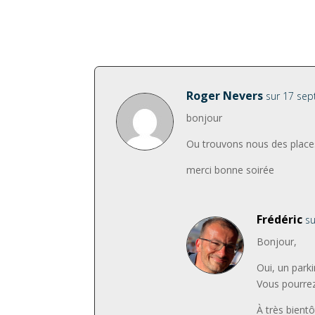
Roger Nevers
sur 17 se
bonjour
Ou trouvons nous des places 
merci bonne soirée
Frédéric
s
Bonjour,
Oui, un parki
Vous pourrez
À très bientôt