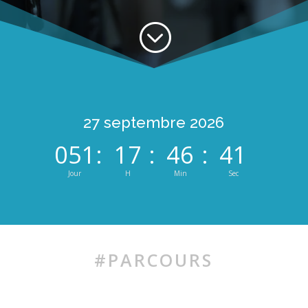
;
27 septembre 2026
:
:
:
051
17
46
40
Jour
H
Min
Sec
#PARCOURS