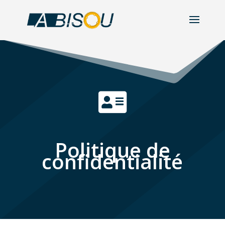

Politique de
confidentialité